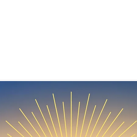
YO SOY ROMINA
¿RETIROS?
SERVICIOS
Meditación
para principiantes